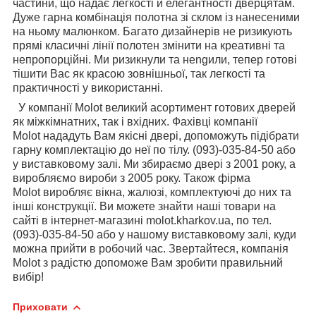
частини, що надає легкості й елегантності дверцятам.
Дуже гарна комбінація полотна зі склом із нанесеними
на ньому малюнком.
Багато дизайнерів не ризикують
прямі класичні лінії полотен змінити на креативні та
непропорційні. Ми ризикнули та неngили, тепер готові
тішити Вас як красою зовнішньої, так легкості та
практичності у використанні.
У
компанії Molot
великий асортимент готових дверей
як міжкімнатних, так і вхідних. Фахівці
компанії
Molot
нададуть Вам якісні двері, допоможуть підібрати
гарну комплектацію до неї по тілу. (093)-035-84-50 або
у виставковому залі. Ми збираємо двері з 2001 року, а
виробляємо вироби з 2005 року. Також фірма
Molot виробляє вікна, жалюзі, комплектуючі до них та
інші конструкції. Ви можете знайти наші товари на
сайті в інтернет-магазині molot.kharkov.ua, по тел.
(093)-035-84-50 або
у нашому виставковому залі, куди
можна прийти в робочий час
.
Звертайтеся, компанія
Molot з радістю допоможе Вам зробити правильний
вибір!
Приховати