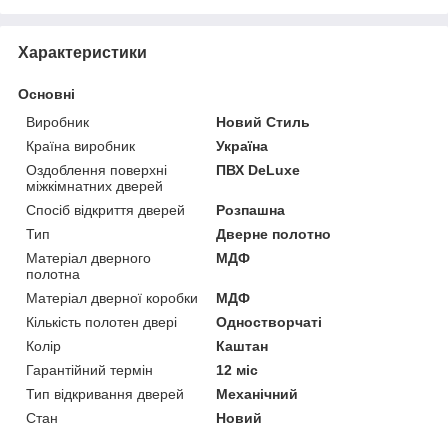
Характеристики
Основні
Виробник
Новий Стиль
Країна виробник
Україна
Оздоблення поверхні
ПВХ DeLuxe
міжкімнатних дверей
Спосіб відкриття дверей
Розпашна
Тип
Дверне полотно
Матеріал дверного
МДФ
полотна
Матеріал дверної коробки
МДФ
Кількість полотен двері
Одностворчаті
Колір
Каштан
Гарантійний термін
12 міс
Тип відкривання дверей
Механічний
Стан
Новий