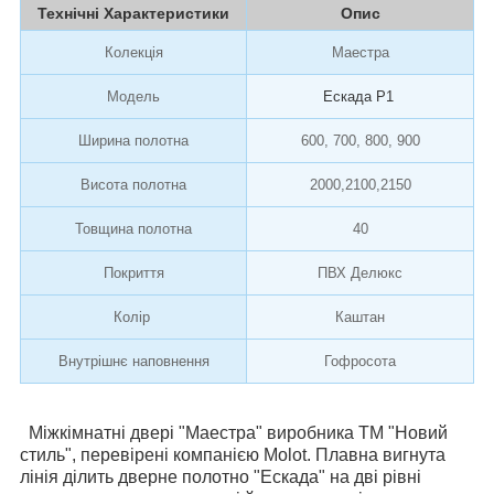
Технічні Характеристики
Опис
Колекція
Маестра
Модель
Ескада Р1
Ширина полотна
600, 700, 800, 900
Висота полотна
2000,2100,2150
Товщина полотна
40
Покриття
ПВХ Делюкс
Колір
Каштан
Внутрішнє наповнення
Гофросота
Міжкімнатні двері "Маестра" виробника
ТМ "Новий
стиль", перевірені компанією Molot.
Плавна вигнута
лінія ділить дверне полотно "Ескада" на дві рівні