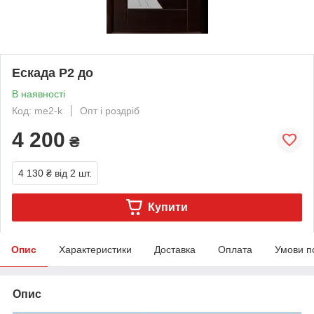
Ескада Р2 до
В наявності
Код: me2-k
Опт і роздріб
4 200
₴
4 130 ₴
від 2 шт.
Купити
Опис
Характеристики
Доставка
Оплата
Умови п
Опис