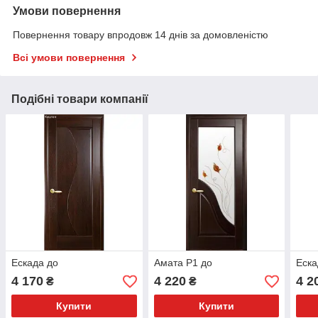
Умови повернення
Повернення товару впродовж 14 днів за домовленістю
Всі умови повернення
Подібні товари компанії
Ескада до
Амата Р1 до
Еска
4 170
4 220
4 2
₴
₴
Купити
Купити